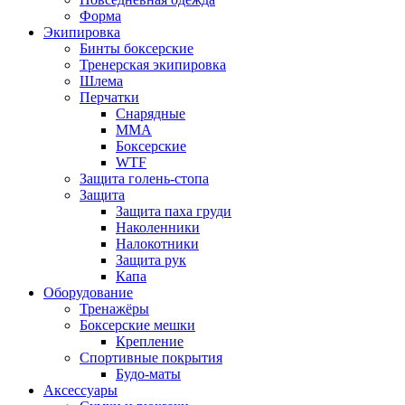
Форма
Экипировка
Бинты боксерские
Тренерская экипировка
Шлема
Перчатки
Снарядные
ММА
Боксерские
WTF
Защита голень-стопа
Защита
Защита паха груди
Наколенники
Налокотники
Защита рук
Капа
Оборудование
Тренажёры
Боксерские мешки
Крепление
Спортивные покрытия
Будо-маты
Аксессуары