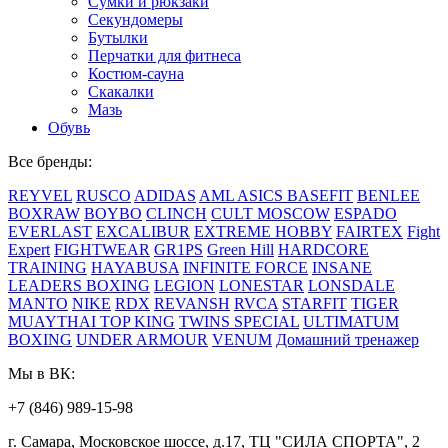
Сумки и рюкзаки
Секундомеры
Бутылки
Перчатки для фитнеса
Костюм-сауна
Скакалки
Мазь
Обувь
Все бренды:
REYVEL
RUSCO
ADIDAS
AML
ASICS
BASEFIT
BENLEE
BOXRAW
BOYBO
CLINCH
CULT MOSCOW
ESPADO
EVERLAST
EXCALIBUR
EXTREME HOBBY
FAIRTEX
Fight
Expert
FIGHTWEAR
GR1PS
Green Hill
HARDCORE
TRAINING
HAYABUSA
INFINITE FORCE
INSANE
LEADERS BOXING
LEGION
LONESTAR
LONSDALE
MANTO
NIKE
RDX
REVANSH
RVCA
STARFIT
TIGER
MUAYTHAI
TOP KING
TWINS SPECIAL
ULTIMATUM
BOXING
UNDER ARMOUR
VENUM
Домашний тренажер
Мы в ВК:
+7 (846) 989-15-98
г. Самара, Московское шоссе, д.17, ТЦ "СИЛА СПОРТА", 2