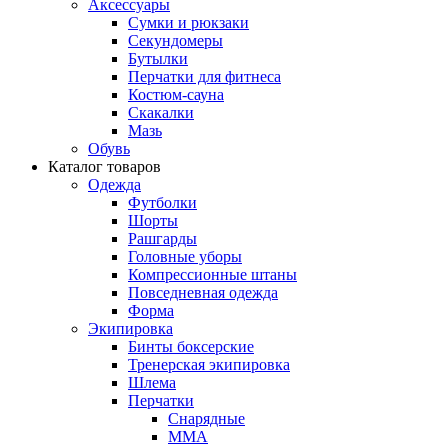
Аксессуары
Сумки и рюкзаки
Секундомеры
Бутылки
Перчатки для фитнеса
Костюм-сауна
Скакалки
Мазь
Обувь
Каталог товаров
Одежда
Футболки
Шорты
Рашгарды
Головные уборы
Компрессионные штаны
Повседневная одежда
Форма
Экипировка
Бинты боксерские
Тренерская экипировка
Шлема
Перчатки
Снарядные
ММА