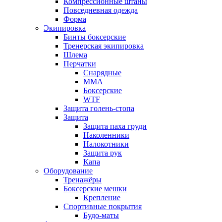
Компрессионные штаны
Повседневная одежда
Форма
Экипировка
Бинты боксерские
Тренерская экипировка
Шлема
Перчатки
Снарядные
ММА
Боксерские
WTF
Защита голень-стопа
Защита
Защита паха груди
Наколенники
Налокотники
Защита рук
Капа
Оборудование
Тренажёры
Боксерские мешки
Крепление
Спортивные покрытия
Будо-маты