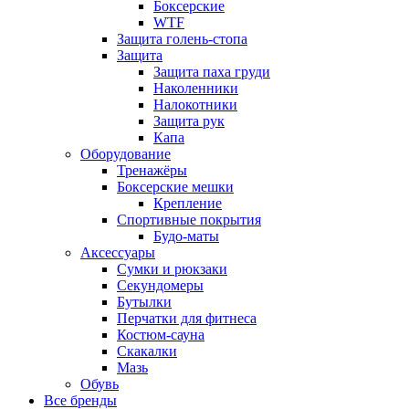
Боксерские
WTF
Защита голень-стопа
Защита
Защита паха груди
Наколенники
Налокотники
Защита рук
Капа
Оборудование
Тренажёры
Боксерские мешки
Крепление
Спортивные покрытия
Будо-маты
Аксессуары
Сумки и рюкзаки
Секундомеры
Бутылки
Перчатки для фитнеса
Костюм-сауна
Скакалки
Мазь
Обувь
Все бренды