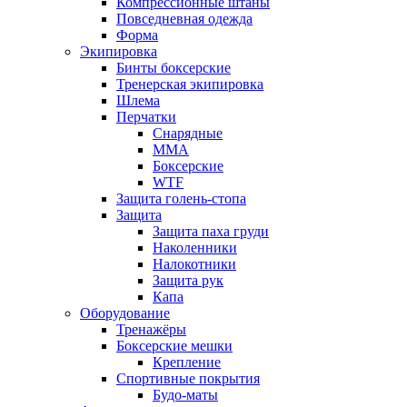
Компрессионные штаны
Повседневная одежда
Форма
Экипировка
Бинты боксерские
Тренерская экипировка
Шлема
Перчатки
Снарядные
ММА
Боксерские
WTF
Защита голень-стопа
Защита
Защита паха груди
Наколенники
Налокотники
Защита рук
Капа
Оборудование
Тренажёры
Боксерские мешки
Крепление
Спортивные покрытия
Будо-маты