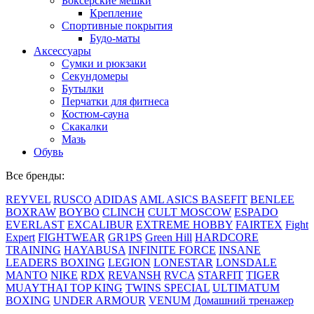
Боксерские мешки
Крепление
Спортивные покрытия
Будо-маты
Аксессуары
Сумки и рюкзаки
Секундомеры
Бутылки
Перчатки для фитнеса
Костюм-сауна
Скакалки
Мазь
Обувь
Все бренды:
REYVEL
RUSCO
ADIDAS
AML
ASICS
BASEFIT
BENLEE
BOXRAW
BOYBO
CLINCH
CULT MOSCOW
ESPADO
EVERLAST
EXCALIBUR
EXTREME HOBBY
FAIRTEX
Fight
Expert
FIGHTWEAR
GR1PS
Green Hill
HARDCORE
TRAINING
HAYABUSA
INFINITE FORCE
INSANE
LEADERS BOXING
LEGION
LONESTAR
LONSDALE
MANTO
NIKE
RDX
REVANSH
RVCA
STARFIT
TIGER
MUAYTHAI
TOP KING
TWINS SPECIAL
ULTIMATUM
BOXING
UNDER ARMOUR
VENUM
Домашний тренажер