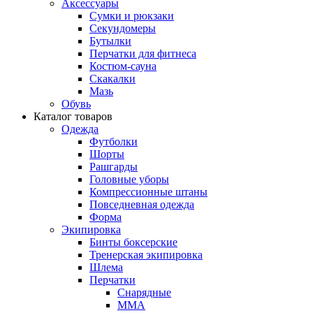
Аксессуары
Сумки и рюкзаки
Секундомеры
Бутылки
Перчатки для фитнеса
Костюм-сауна
Скакалки
Мазь
Обувь
Каталог товаров
Одежда
Футболки
Шорты
Рашгарды
Головные уборы
Компрессионные штаны
Повседневная одежда
Форма
Экипировка
Бинты боксерские
Тренерская экипировка
Шлема
Перчатки
Снарядные
ММА