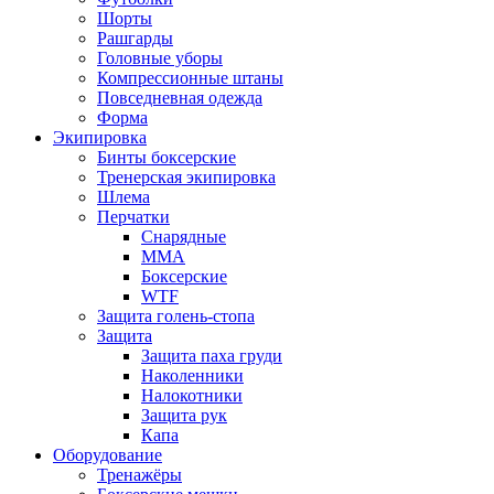
Шорты
Рашгарды
Головные уборы
Компрессионные штаны
Повседневная одежда
Форма
Экипировка
Бинты боксерские
Тренерская экипировка
Шлема
Перчатки
Снарядные
ММА
Боксерские
WTF
Защита голень-стопа
Защита
Защита паха груди
Наколенники
Налокотники
Защита рук
Капа
Оборудование
Тренажёры