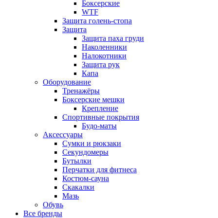
Боксерские
WTF
Защита голень-стопа
Защита
Защита паха груди
Наколенники
Налокотники
Защита рук
Капа
Оборудование
Тренажёры
Боксерские мешки
Крепление
Спортивные покрытия
Будо-маты
Аксессуары
Сумки и рюкзаки
Секундомеры
Бутылки
Перчатки для фитнеса
Костюм-сауна
Скакалки
Мазь
Обувь
Все бренды