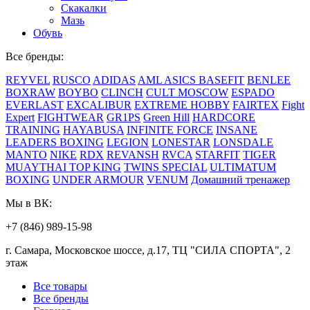
Скакалки
Мазь
Обувь
Все бренды:
REYVEL
RUSCO
ADIDAS
AML
ASICS
BASEFIT
BENLEE
BOXRAW
BOYBO
CLINCH
CULT MOSCOW
ESPADO
EVERLAST
EXCALIBUR
EXTREME HOBBY
FAIRTEX
Fight
Expert
FIGHTWEAR
GR1PS
Green Hill
HARDCORE
TRAINING
HAYABUSA
INFINITE FORCE
INSANE
LEADERS BOXING
LEGION
LONESTAR
LONSDALE
MANTO
NIKE
RDX
REVANSH
RVCA
STARFIT
TIGER
MUAYTHAI
TOP KING
TWINS SPECIAL
ULTIMATUM
BOXING
UNDER ARMOUR
VENUM
Домашний тренажер
Мы в ВК:
+7 (846) 989-15-98
г. Самара, Московское шоссе, д.17, ТЦ "СИЛА СПОРТА", 2
этаж
Все товары
Все бренды