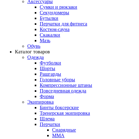
Аксессуары
Сумки и рюкзаки
Секундомеры
Бутылки
Перчатки для фитнеса
Костюм-сауна
Скакалки
Мазь
Обувь
Каталог товаров
Одежда
Футболки
Шорты
Рашгарды
Головные уборы
Компрессионные штаны
Повседневная одежда
Форма
Экипировка
Бинты боксерские
Тренерская экипировка
Шлема
Перчатки
Снарядные
ММА