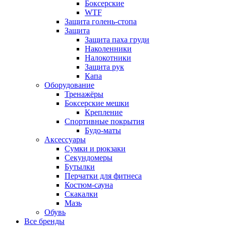
Боксерские
WTF
Защита голень-стопа
Защита
Защита паха груди
Наколенники
Налокотники
Защита рук
Капа
Оборудование
Тренажёры
Боксерские мешки
Крепление
Спортивные покрытия
Будо-маты
Аксессуары
Сумки и рюкзаки
Секундомеры
Бутылки
Перчатки для фитнеса
Костюм-сауна
Скакалки
Мазь
Обувь
Все бренды