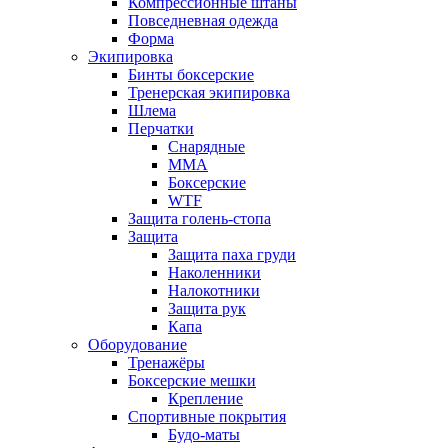
Компрессионные штаны
Повседневная одежда
Форма
Экипировка
Бинты боксерские
Тренерская экипировка
Шлема
Перчатки
Снарядные
ММА
Боксерские
WTF
Защита голень-стопа
Защита
Защита паха груди
Наколенники
Налокотники
Защита рук
Капа
Оборудование
Тренажёры
Боксерские мешки
Крепление
Спортивные покрытия
Будо-маты