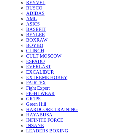
REYVEL
RUSCO
ADIDAS
AML
ASICS
BASEFIT
BENLEE
BOXRAW
BOYBO
CLINCH
CULT MOSCOW
ESPADO
EVERLAST
EXCALIBUR
EXTREME HOBBY
FAIRTEX
Fight Expert
FIGHTWEAR
GR1PS
Green Hill
HARDCORE TRAINING
HAYABUSA
INFINITE FORCE
INSANE
LEADERS BOXING