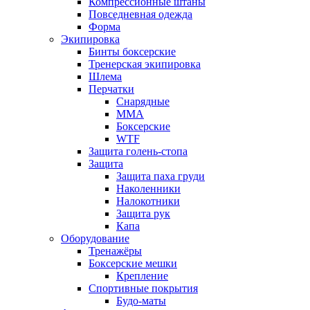
Компрессионные штаны
Повседневная одежда
Форма
Экипировка
Бинты боксерские
Тренерская экипировка
Шлема
Перчатки
Снарядные
ММА
Боксерские
WTF
Защита голень-стопа
Защита
Защита паха груди
Наколенники
Налокотники
Защита рук
Капа
Оборудование
Тренажёры
Боксерские мешки
Крепление
Спортивные покрытия
Будо-маты