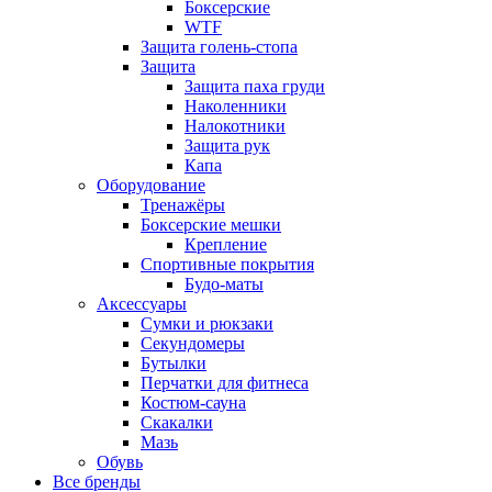
Боксерские
WTF
Защита голень-стопа
Защита
Защита паха груди
Наколенники
Налокотники
Защита рук
Капа
Оборудование
Тренажёры
Боксерские мешки
Крепление
Спортивные покрытия
Будо-маты
Аксессуары
Сумки и рюкзаки
Секундомеры
Бутылки
Перчатки для фитнеса
Костюм-сауна
Скакалки
Мазь
Обувь
Все бренды