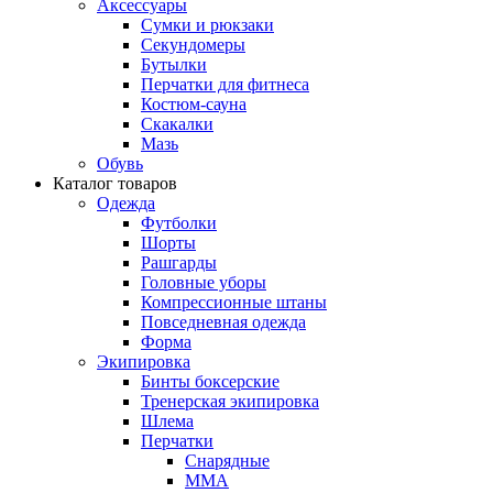
Аксессуары
Сумки и рюкзаки
Секундомеры
Бутылки
Перчатки для фитнеса
Костюм-сауна
Скакалки
Мазь
Обувь
Каталог товаров
Одежда
Футболки
Шорты
Рашгарды
Головные уборы
Компрессионные штаны
Повседневная одежда
Форма
Экипировка
Бинты боксерские
Тренерская экипировка
Шлема
Перчатки
Снарядные
ММА