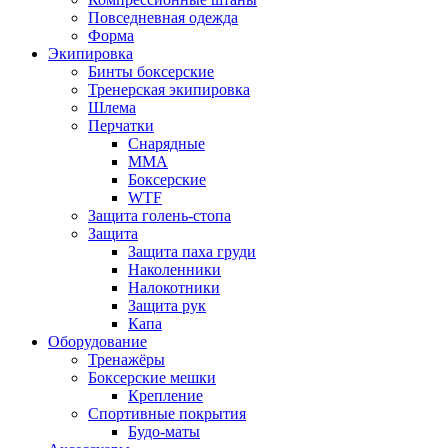
Повседневная одежда
Форма
Экипировка
Бинты боксерские
Тренерская экипировка
Шлема
Перчатки
Снарядные
ММА
Боксерские
WTF
Защита голень-стопа
Защита
Защита паха груди
Наколенники
Налокотники
Защита рук
Капа
Оборудование
Тренажёры
Боксерские мешки
Крепление
Спортивные покрытия
Будо-маты