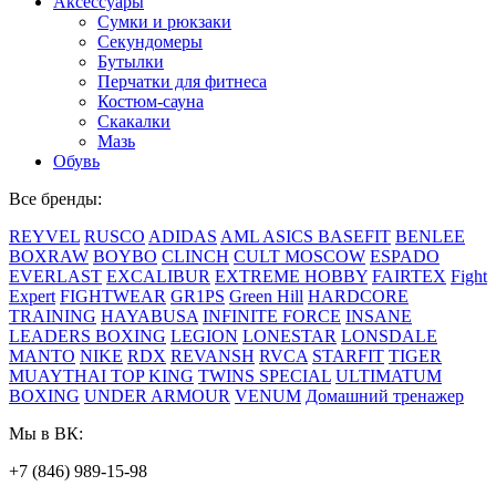
Аксессуары
Сумки и рюкзаки
Секундомеры
Бутылки
Перчатки для фитнеса
Костюм-сауна
Скакалки
Мазь
Обувь
Все бренды:
REYVEL
RUSCO
ADIDAS
AML
ASICS
BASEFIT
BENLEE
BOXRAW
BOYBO
CLINCH
CULT MOSCOW
ESPADO
EVERLAST
EXCALIBUR
EXTREME HOBBY
FAIRTEX
Fight
Expert
FIGHTWEAR
GR1PS
Green Hill
HARDCORE
TRAINING
HAYABUSA
INFINITE FORCE
INSANE
LEADERS BOXING
LEGION
LONESTAR
LONSDALE
MANTO
NIKE
RDX
REVANSH
RVCA
STARFIT
TIGER
MUAYTHAI
TOP KING
TWINS SPECIAL
ULTIMATUM
BOXING
UNDER ARMOUR
VENUM
Домашний тренажер
Мы в ВК:
+7 (846) 989-15-98