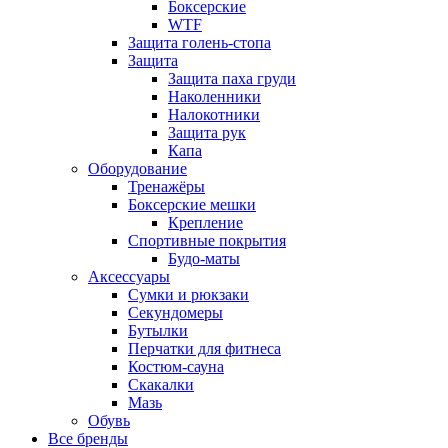
Боксерские
WTF
Защита голень-стопа
Защита
Защита паха груди
Наколенники
Налокотники
Защита рук
Капа
Оборудование
Тренажёры
Боксерские мешки
Крепление
Спортивные покрытия
Будо-маты
Аксессуары
Сумки и рюкзаки
Секундомеры
Бутылки
Перчатки для фитнеса
Костюм-сауна
Скакалки
Мазь
Обувь
Все бренды