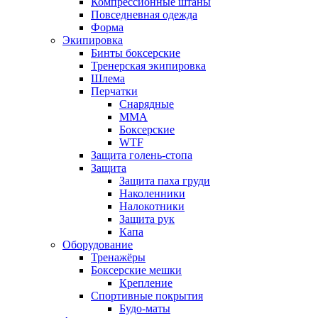
Компрессионные штаны
Повседневная одежда
Форма
Экипировка
Бинты боксерские
Тренерская экипировка
Шлема
Перчатки
Снарядные
ММА
Боксерские
WTF
Защита голень-стопа
Защита
Защита паха груди
Наколенники
Налокотники
Защита рук
Капа
Оборудование
Тренажёры
Боксерские мешки
Крепление
Спортивные покрытия
Будо-маты