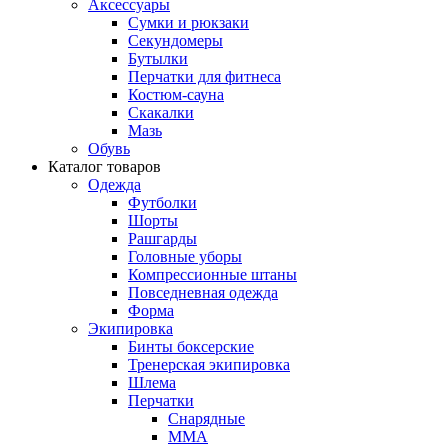
Аксессуары
Сумки и рюкзаки
Секундомеры
Бутылки
Перчатки для фитнеса
Костюм-сауна
Скакалки
Мазь
Обувь
Каталог товаров
Одежда
Футболки
Шорты
Рашгарды
Головные уборы
Компрессионные штаны
Повседневная одежда
Форма
Экипировка
Бинты боксерские
Тренерская экипировка
Шлема
Перчатки
Снарядные
ММА