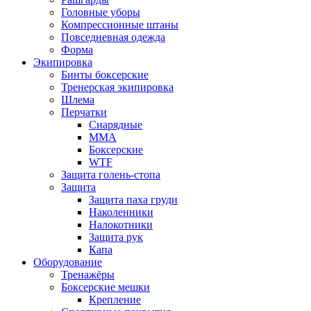
Головные уборы
Компрессионные штаны
Повседневная одежда
Форма
Экипировка
Бинты боксерские
Тренерская экипировка
Шлема
Перчатки
Снарядные
ММА
Боксерские
WTF
Защита голень-стопа
Защита
Защита паха груди
Наколенники
Налокотники
Защита рук
Капа
Оборудование
Тренажёры
Боксерские мешки
Крепление