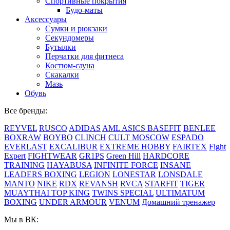
Спортивные покрытия
Будо-маты
Аксессуары
Сумки и рюкзаки
Секундомеры
Бутылки
Перчатки для фитнеса
Костюм-сауна
Скакалки
Мазь
Обувь
Все бренды:
REYVEL
RUSCO
ADIDAS
AML
ASICS
BASEFIT
BENLEE
BOXRAW
BOYBO
CLINCH
CULT MOSCOW
ESPADO
EVERLAST
EXCALIBUR
EXTREME HOBBY
FAIRTEX
Fight
Expert
FIGHTWEAR
GR1PS
Green Hill
HARDCORE
TRAINING
HAYABUSA
INFINITE FORCE
INSANE
LEADERS BOXING
LEGION
LONESTAR
LONSDALE
MANTO
NIKE
RDX
REVANSH
RVCA
STARFIT
TIGER
MUAYTHAI
TOP KING
TWINS SPECIAL
ULTIMATUM
BOXING
UNDER ARMOUR
VENUM
Домашний тренажер
Мы в ВК: