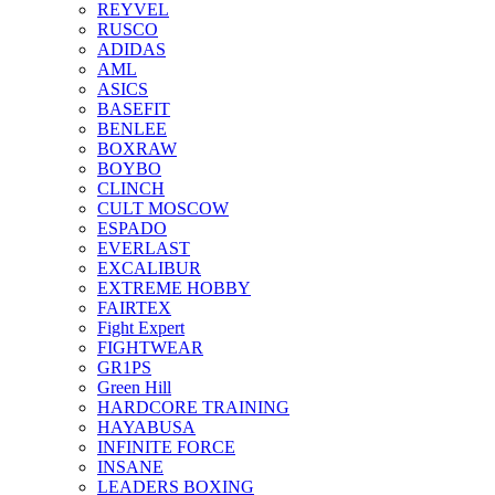
REYVEL
RUSCO
ADIDAS
AML
ASICS
BASEFIT
BENLEE
BOXRAW
BOYBO
CLINCH
CULT MOSCOW
ESPADO
EVERLAST
EXCALIBUR
EXTREME HOBBY
FAIRTEX
Fight Expert
FIGHTWEAR
GR1PS
Green Hill
HARDCORE TRAINING
HAYABUSA
INFINITE FORCE
INSANE
LEADERS BOXING