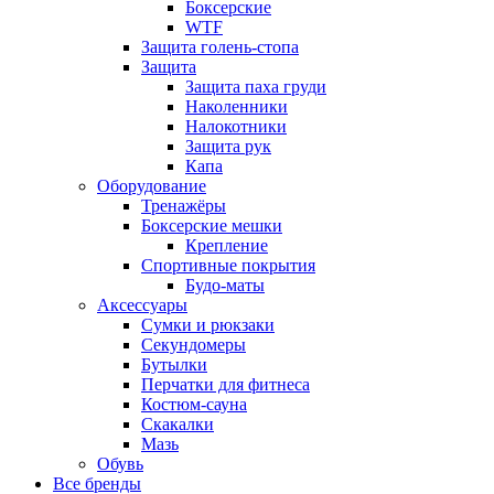
Боксерские
WTF
Защита голень-стопа
Защита
Защита паха груди
Наколенники
Налокотники
Защита рук
Капа
Оборудование
Тренажёры
Боксерские мешки
Крепление
Спортивные покрытия
Будо-маты
Аксессуары
Сумки и рюкзаки
Секундомеры
Бутылки
Перчатки для фитнеса
Костюм-сауна
Скакалки
Мазь
Обувь
Все бренды