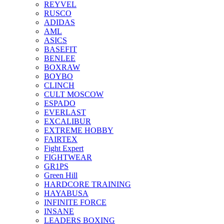
REYVEL
RUSCO
ADIDAS
AML
ASICS
BASEFIT
BENLEE
BOXRAW
BOYBO
CLINCH
CULT MOSCOW
ESPADO
EVERLAST
EXCALIBUR
EXTREME HOBBY
FAIRTEX
Fight Expert
FIGHTWEAR
GR1PS
Green Hill
HARDCORE TRAINING
HAYABUSA
INFINITE FORCE
INSANE
LEADERS BOXING