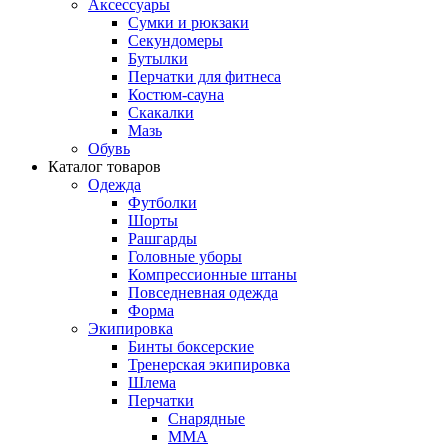
Аксессуары
Сумки и рюкзаки
Секундомеры
Бутылки
Перчатки для фитнеса
Костюм-сауна
Скакалки
Мазь
Обувь
Каталог товаров
Одежда
Футболки
Шорты
Рашгарды
Головные уборы
Компрессионные штаны
Повседневная одежда
Форма
Экипировка
Бинты боксерские
Тренерская экипировка
Шлема
Перчатки
Снарядные
ММА