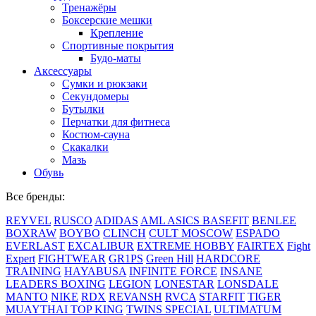
Тренажёры
Боксерские мешки
Крепление
Спортивные покрытия
Будо-маты
Аксессуары
Сумки и рюкзаки
Секундомеры
Бутылки
Перчатки для фитнеса
Костюм-сауна
Скакалки
Мазь
Обувь
Все бренды:
REYVEL
RUSCO
ADIDAS
AML
ASICS
BASEFIT
BENLEE
BOXRAW
BOYBO
CLINCH
CULT MOSCOW
ESPADO
EVERLAST
EXCALIBUR
EXTREME HOBBY
FAIRTEX
Fight
Expert
FIGHTWEAR
GR1PS
Green Hill
HARDCORE
TRAINING
HAYABUSA
INFINITE FORCE
INSANE
LEADERS BOXING
LEGION
LONESTAR
LONSDALE
MANTO
NIKE
RDX
REVANSH
RVCA
STARFIT
TIGER
MUAYTHAI
TOP KING
TWINS SPECIAL
ULTIMATUM