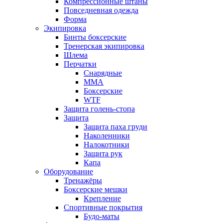
Компрессионные штаны
Повседневная одежда
Форма
Экипировка
Бинты боксерские
Тренерская экипировка
Шлема
Перчатки
Снарядные
ММА
Боксерские
WTF
Защита голень-стопа
Защита
Защита паха груди
Наколенники
Налокотники
Защита рук
Капа
Оборудование
Тренажёры
Боксерские мешки
Крепление
Спортивные покрытия
Будо-маты