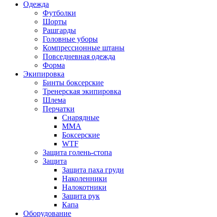
Одежда
Футболки
Шорты
Рашгарды
Головные уборы
Компрессионные штаны
Повседневная одежда
Форма
Экипировка
Бинты боксерские
Тренерская экипировка
Шлема
Перчатки
Снарядные
ММА
Боксерские
WTF
Защита голень-стопа
Защита
Защита паха груди
Наколенники
Налокотники
Защита рук
Капа
Оборудование