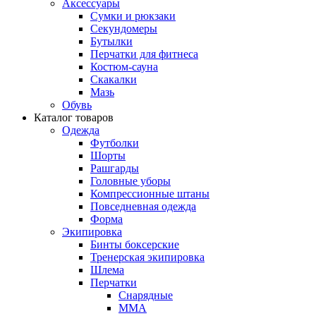
Аксессуары
Сумки и рюкзаки
Секундомеры
Бутылки
Перчатки для фитнеса
Костюм-сауна
Скакалки
Мазь
Обувь
Каталог товаров
Одежда
Футболки
Шорты
Рашгарды
Головные уборы
Компрессионные штаны
Повседневная одежда
Форма
Экипировка
Бинты боксерские
Тренерская экипировка
Шлема
Перчатки
Снарядные
ММА