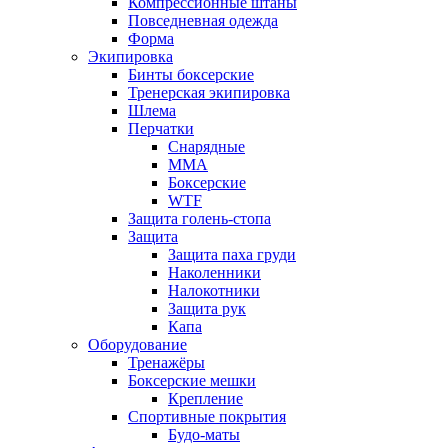
Компрессионные штаны
Повседневная одежда
Форма
Экипировка
Бинты боксерские
Тренерская экипировка
Шлема
Перчатки
Снарядные
ММА
Боксерские
WTF
Защита голень-стопа
Защита
Защита паха груди
Наколенники
Налокотники
Защита рук
Капа
Оборудование
Тренажёры
Боксерские мешки
Крепление
Спортивные покрытия
Будо-маты