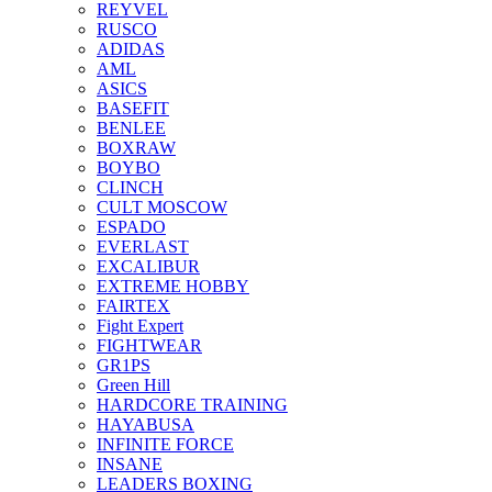
REYVEL
RUSCO
ADIDAS
AML
ASICS
BASEFIT
BENLEE
BOXRAW
BOYBO
CLINCH
CULT MOSCOW
ESPADO
EVERLAST
EXCALIBUR
EXTREME HOBBY
FAIRTEX
Fight Expert
FIGHTWEAR
GR1PS
Green Hill
HARDCORE TRAINING
HAYABUSA
INFINITE FORCE
INSANE
LEADERS BOXING