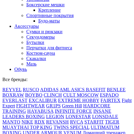
Боксерские мешки
Крепление
Спортивные покрытия
Будо-маты
Аксессуары
Сумки и рюкзаки
Секундомеры
Бутылки
Перчатки для фитнеса
Костюм-сауна
Скакалки
Мазь
Обувь
Все бренды:
REYVEL
RUSCO
ADIDAS
AML
ASICS
BASEFIT
BENLEE
BOXRAW
BOYBO
CLINCH
CULT MOSCOW
ESPADO
EVERLAST
EXCALIBUR
EXTREME HOBBY
FAIRTEX
Fight
Expert
FIGHTWEAR
GR1PS
Green Hill
HARDCORE
TRAINING
HAYABUSA
INFINITE FORCE
INSANE
LEADERS BOXING
LEGION
LONESTAR
LONSDALE
MANTO
NIKE
RDX
REVANSH
RVCA
STARFIT
TIGER
MUAYTHAI
TOP KING
TWINS SPECIAL
ULTIMATUM
BOXING
UNDER ARMOUR
VENUM
Домашний тренажер