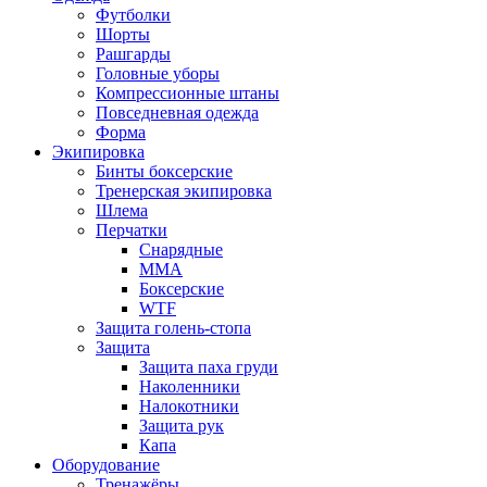
Футболки
Шорты
Рашгарды
Головные уборы
Компрессионные штаны
Повседневная одежда
Форма
Экипировка
Бинты боксерские
Тренерская экипировка
Шлема
Перчатки
Снарядные
ММА
Боксерские
WTF
Защита голень-стопа
Защита
Защита паха груди
Наколенники
Налокотники
Защита рук
Капа
Оборудование
Тренажёры