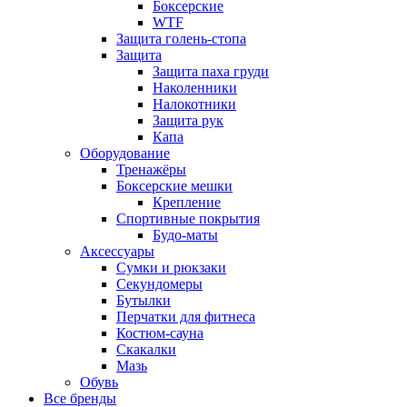
Боксерские
WTF
Защита голень-стопа
Защита
Защита паха груди
Наколенники
Налокотники
Защита рук
Капа
Оборудование
Тренажёры
Боксерские мешки
Крепление
Спортивные покрытия
Будо-маты
Аксессуары
Сумки и рюкзаки
Секундомеры
Бутылки
Перчатки для фитнеса
Костюм-сауна
Скакалки
Мазь
Обувь
Все бренды