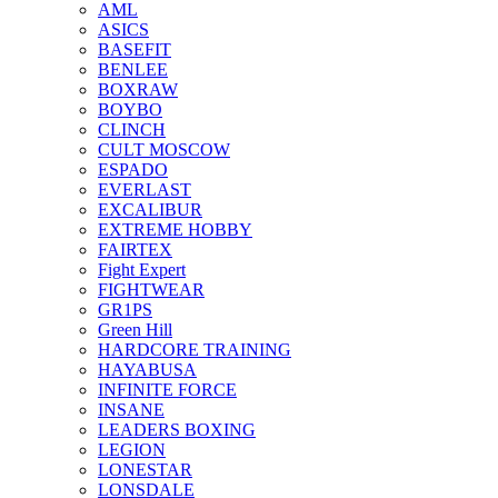
AML
ASICS
BASEFIT
BENLEE
BOXRAW
BOYBO
CLINCH
CULT MOSCOW
ESPADO
EVERLAST
EXCALIBUR
EXTREME HOBBY
FAIRTEX
Fight Expert
FIGHTWEAR
GR1PS
Green Hill
HARDCORE TRAINING
HAYABUSA
INFINITE FORCE
INSANE
LEADERS BOXING
LEGION
LONESTAR
LONSDALE