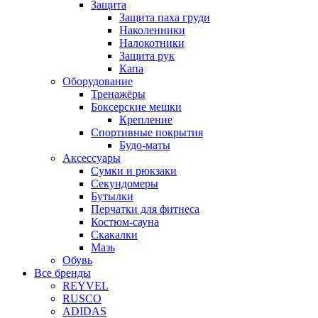
Защита
Защита паха груди
Наколенники
Налокотники
Защита рук
Капа
Оборудование
Тренажёры
Боксерские мешки
Крепление
Спортивные покрытия
Будо-маты
Аксессуары
Сумки и рюкзаки
Секундомеры
Бутылки
Перчатки для фитнеса
Костюм-сауна
Скакалки
Мазь
Обувь
Все бренды
REYVEL
RUSCO
ADIDAS