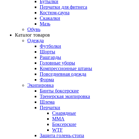
Бутылки
Перчатки для фитнеса
Костюм-сауна
Скакалки
Мазь
Обувь
Каталог товаров
Одежда
Футболки
Шорты
Рашгарды
Головные уборы
Компрессионные штаны
Повседневная одежда
Форма
Экипировка
Бинты боксерские
Тренерская экипировка
Шлема
Перчатки
Снарядные
ММА
Боксерские
WTF
Защита голень-стопа