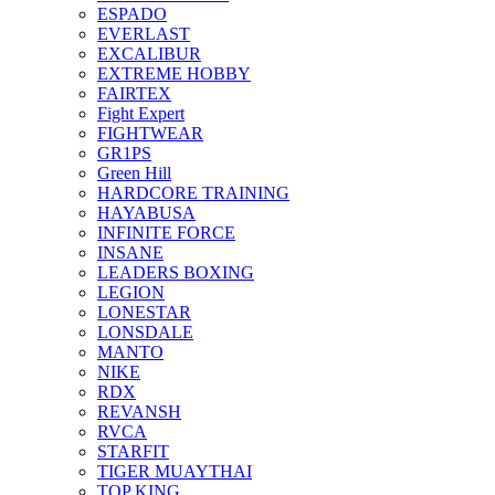
ESPADO
EVERLAST
EXCALIBUR
EXTREME HOBBY
FAIRTEX
Fight Expert
FIGHTWEAR
GR1PS
Green Hill
HARDCORE TRAINING
HAYABUSA
INFINITE FORCE
INSANE
LEADERS BOXING
LEGION
LONESTAR
LONSDALE
MANTO
NIKE
RDX
REVANSH
RVCA
STARFIT
TIGER MUAYTHAI
TOP KING