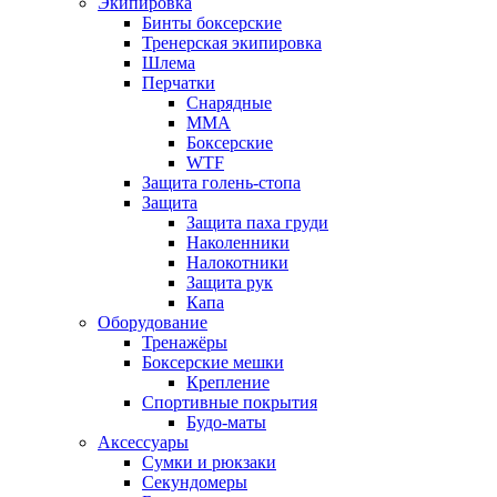
Экипировка
Бинты боксерские
Тренерская экипировка
Шлема
Перчатки
Снарядные
ММА
Боксерские
WTF
Защита голень-стопа
Защита
Защита паха груди
Наколенники
Налокотники
Защита рук
Капа
Оборудование
Тренажёры
Боксерские мешки
Крепление
Спортивные покрытия
Будо-маты
Аксессуары
Сумки и рюкзаки
Секундомеры