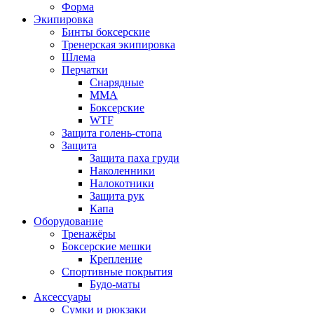
Форма
Экипировка
Бинты боксерские
Тренерская экипировка
Шлема
Перчатки
Снарядные
ММА
Боксерские
WTF
Защита голень-стопа
Защита
Защита паха груди
Наколенники
Налокотники
Защита рук
Капа
Оборудование
Тренажёры
Боксерские мешки
Крепление
Спортивные покрытия
Будо-маты
Аксессуары
Сумки и рюкзаки