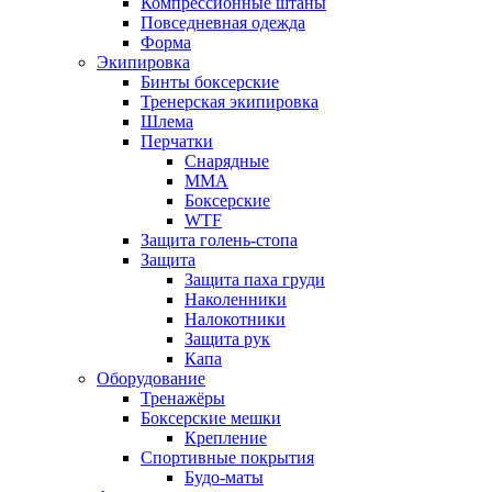
Компрессионные штаны
Повседневная одежда
Форма
Экипировка
Бинты боксерские
Тренерская экипировка
Шлема
Перчатки
Снарядные
ММА
Боксерские
WTF
Защита голень-стопа
Защита
Защита паха груди
Наколенники
Налокотники
Защита рук
Капа
Оборудование
Тренажёры
Боксерские мешки
Крепление
Спортивные покрытия
Будо-маты