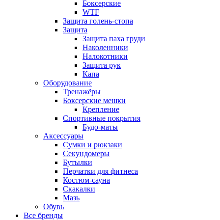
Боксерские
WTF
Защита голень-стопа
Защита
Защита паха груди
Наколенники
Налокотники
Защита рук
Капа
Оборудование
Тренажёры
Боксерские мешки
Крепление
Спортивные покрытия
Будо-маты
Аксессуары
Сумки и рюкзаки
Секундомеры
Бутылки
Перчатки для фитнеса
Костюм-сауна
Скакалки
Мазь
Обувь
Все бренды