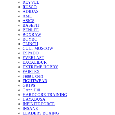
REYVEL
RUSCO
ADIDAS
AML
ASICS
BASEFIT
BENLEE
BOXRAW
BOYBO
CLINCH
CULT MOSCOW
ESPADO
EVERLAST
EXCALIBUR
EXTREME HOBBY
FAIRTEX
Fight Expert
FIGHTWEAR
GR1PS
Green Hill
HARDCORE TRAINING
HAYABUSA
INFINITE FORCE
INSANE
LEADERS BOXING