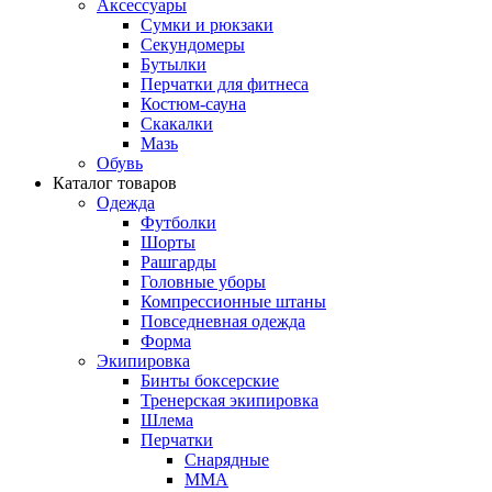
Аксессуары
Сумки и рюкзаки
Секундомеры
Бутылки
Перчатки для фитнеса
Костюм-сауна
Скакалки
Мазь
Обувь
Каталог товаров
Одежда
Футболки
Шорты
Рашгарды
Головные уборы
Компрессионные штаны
Повседневная одежда
Форма
Экипировка
Бинты боксерские
Тренерская экипировка
Шлема
Перчатки
Снарядные
ММА