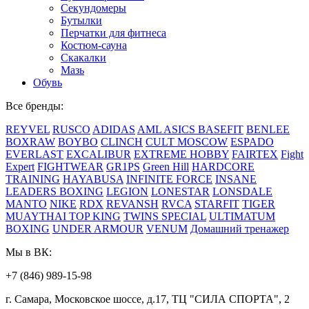
Секундомеры
Бутылки
Перчатки для фитнеса
Костюм-сауна
Скакалки
Мазь
Обувь
Все бренды:
REYVEL
RUSCO
ADIDAS
AML
ASICS
BASEFIT
BENLEE
BOXRAW
BOYBO
CLINCH
CULT MOSCOW
ESPADO
EVERLAST
EXCALIBUR
EXTREME HOBBY
FAIRTEX
Fight
Expert
FIGHTWEAR
GR1PS
Green Hill
HARDCORE
TRAINING
HAYABUSA
INFINITE FORCE
INSANE
LEADERS BOXING
LEGION
LONESTAR
LONSDALE
MANTO
NIKE
RDX
REVANSH
RVCA
STARFIT
TIGER
MUAYTHAI
TOP KING
TWINS SPECIAL
ULTIMATUM
BOXING
UNDER ARMOUR
VENUM
Домашний тренажер
Мы в ВК:
+7 (846) 989-15-98
г. Самара, Московское шоссе, д.17, ТЦ "СИЛА СПОРТА", 2