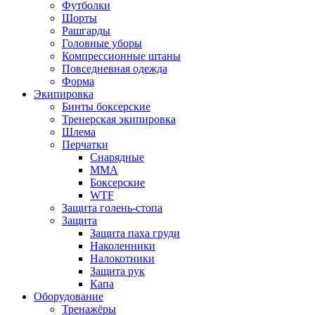
Футболки
Шорты
Рашгарды
Головные уборы
Компрессионные штаны
Повседневная одежда
Форма
Экипировка
Бинты боксерские
Тренерская экипировка
Шлема
Перчатки
Снарядные
ММА
Боксерские
WTF
Защита голень-стопа
Защита
Защита паха груди
Наколенники
Налокотники
Защита рук
Капа
Оборудование
Тренажёры