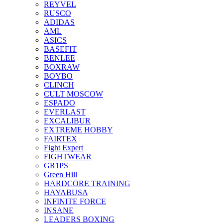
REYVEL
RUSCO
ADIDAS
AML
ASICS
BASEFIT
BENLEE
BOXRAW
BOYBO
CLINCH
CULT MOSCOW
ESPADO
EVERLAST
EXCALIBUR
EXTREME HOBBY
FAIRTEX
Fight Expert
FIGHTWEAR
GR1PS
Green Hill
HARDCORE TRAINING
HAYABUSA
INFINITE FORCE
INSANE
LEADERS BOXING