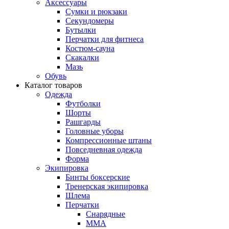
Аксессуары
Сумки и рюкзаки
Секундомеры
Бутылки
Перчатки для фитнеса
Костюм-сауна
Скакалки
Мазь
Обувь
Каталог товаров
Одежда
Футболки
Шорты
Рашгарды
Головные уборы
Компрессионные штаны
Повседневная одежда
Форма
Экипировка
Бинты боксерские
Тренерская экипировка
Шлема
Перчатки
Снарядные
ММА