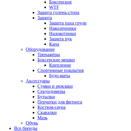
Боксерские
WTF
Защита голень-стопа
Защита
Защита паха груди
Наколенники
Налокотники
Защита рук
Капа
Оборудование
Тренажёры
Боксерские мешки
Крепление
Спортивные покрытия
Будо-маты
Аксессуары
Сумки и рюкзаки
Секундомеры
Бутылки
Перчатки для фитнеса
Костюм-сауна
Скакалки
Мазь
Обувь
Все бренды