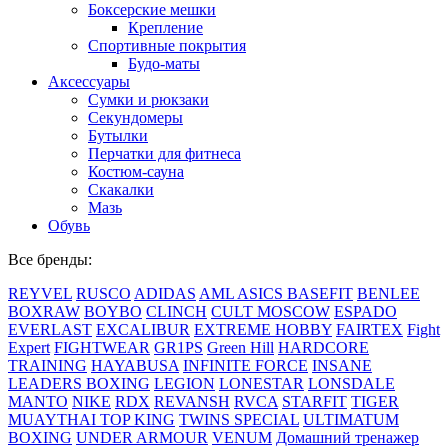
Боксерские мешки
Крепление
Спортивные покрытия
Будо-маты
Аксессуары
Сумки и рюкзаки
Секундомеры
Бутылки
Перчатки для фитнеса
Костюм-сауна
Скакалки
Мазь
Обувь
Все бренды:
REYVEL
RUSCO
ADIDAS
AML
ASICS
BASEFIT
BENLEE
BOXRAW
BOYBO
CLINCH
CULT MOSCOW
ESPADO
EVERLAST
EXCALIBUR
EXTREME HOBBY
FAIRTEX
Fight
Expert
FIGHTWEAR
GR1PS
Green Hill
HARDCORE
TRAINING
HAYABUSA
INFINITE FORCE
INSANE
LEADERS BOXING
LEGION
LONESTAR
LONSDALE
MANTO
NIKE
RDX
REVANSH
RVCA
STARFIT
TIGER
MUAYTHAI
TOP KING
TWINS SPECIAL
ULTIMATUM
BOXING
UNDER ARMOUR
VENUM
Домашний тренажер