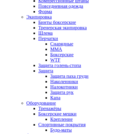
Компрессионные штаны
Повседневная одежда
Форма
Экипировка
Бинты боксерские
Тренерская экипировка
Шлема
Перчатки
Снарядные
ММА
Боксерские
WTF
Защита голень-стопа
Защита
Защита паха груди
Наколенники
Налокотники
Защита рук
Капа
Оборудование
Тренажёры
Боксерские мешки
Крепление
Спортивные покрытия
Будо-маты