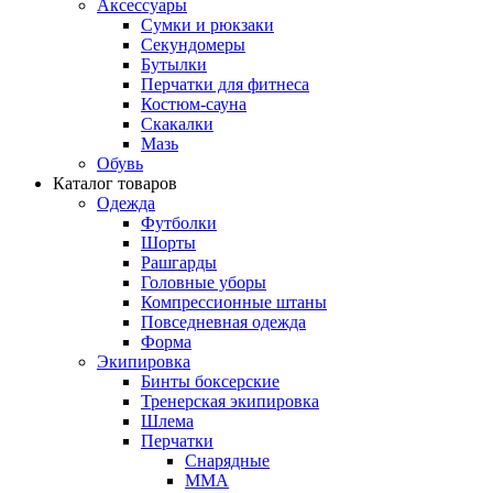
Аксессуары
Сумки и рюкзаки
Секундомеры
Бутылки
Перчатки для фитнеса
Костюм-сауна
Скакалки
Мазь
Обувь
Каталог товаров
Одежда
Футболки
Шорты
Рашгарды
Головные уборы
Компрессионные штаны
Повседневная одежда
Форма
Экипировка
Бинты боксерские
Тренерская экипировка
Шлема
Перчатки
Снарядные
ММА