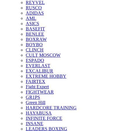
REYVEL
RUSCO
ADIDAS
AML
ASICS
BASEFIT
BENLEE
BOXRAW
BOYBO
CLINCH
CULT MOSCOW
ESPADO
EVERLAST
EXCALIBUR
EXTREME HOBBY
FAIRTEX
Fight Expert
FIGHTWEAR
GR1PS
Green Hill
HARDCORE TRAINING
HAYABUSA
INFINITE FORCE
INSANE
LEADERS BOXING