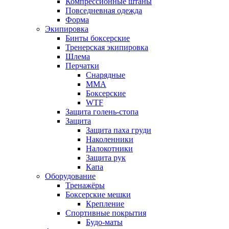
Компрессионные штаны
Повседневная одежда
Форма
Экипировка
Бинты боксерские
Тренерская экипировка
Шлема
Перчатки
Снарядные
ММА
Боксерские
WTF
Защита голень-стопа
Защита
Защита паха груди
Наколенники
Налокотники
Защита рук
Капа
Оборудование
Тренажёры
Боксерские мешки
Крепление
Спортивные покрытия
Будо-маты