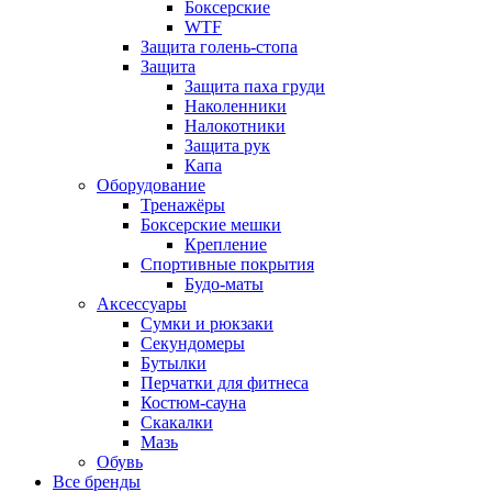
Боксерские
WTF
Защита голень-стопа
Защита
Защита паха груди
Наколенники
Налокотники
Защита рук
Капа
Оборудование
Тренажёры
Боксерские мешки
Крепление
Спортивные покрытия
Будо-маты
Аксессуары
Сумки и рюкзаки
Секундомеры
Бутылки
Перчатки для фитнеса
Костюм-сауна
Скакалки
Мазь
Обувь
Все бренды