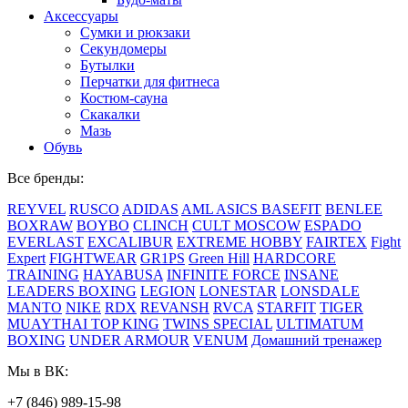
Аксессуары
Сумки и рюкзаки
Секундомеры
Бутылки
Перчатки для фитнеса
Костюм-сауна
Скакалки
Мазь
Обувь
Все бренды:
REYVEL
RUSCO
ADIDAS
AML
ASICS
BASEFIT
BENLEE
BOXRAW
BOYBO
CLINCH
CULT MOSCOW
ESPADO
EVERLAST
EXCALIBUR
EXTREME HOBBY
FAIRTEX
Fight
Expert
FIGHTWEAR
GR1PS
Green Hill
HARDCORE
TRAINING
HAYABUSA
INFINITE FORCE
INSANE
LEADERS BOXING
LEGION
LONESTAR
LONSDALE
MANTO
NIKE
RDX
REVANSH
RVCA
STARFIT
TIGER
MUAYTHAI
TOP KING
TWINS SPECIAL
ULTIMATUM
BOXING
UNDER ARMOUR
VENUM
Домашний тренажер
Мы в ВК:
+7 (846) 989-15-98