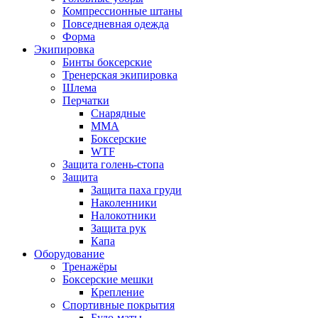
Компрессионные штаны
Повседневная одежда
Форма
Экипировка
Бинты боксерские
Тренерская экипировка
Шлема
Перчатки
Снарядные
ММА
Боксерские
WTF
Защита голень-стопа
Защита
Защита паха груди
Наколенники
Налокотники
Защита рук
Капа
Оборудование
Тренажёры
Боксерские мешки
Крепление
Спортивные покрытия
Будо-маты