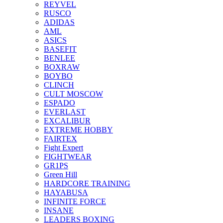
REYVEL
RUSCO
ADIDAS
AML
ASICS
BASEFIT
BENLEE
BOXRAW
BOYBO
CLINCH
CULT MOSCOW
ESPADO
EVERLAST
EXCALIBUR
EXTREME HOBBY
FAIRTEX
Fight Expert
FIGHTWEAR
GR1PS
Green Hill
HARDCORE TRAINING
HAYABUSA
INFINITE FORCE
INSANE
LEADERS BOXING