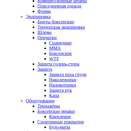
Компрессионные штаны
Повседневная одежда
Форма
Экипировка
Бинты боксерские
Тренерская экипировка
Шлема
Перчатки
Снарядные
ММА
Боксерские
WTF
Защита голень-стопа
Защита
Защита паха груди
Наколенники
Налокотники
Защита рук
Капа
Оборудование
Тренажёры
Боксерские мешки
Крепление
Спортивные покрытия
Будо-маты