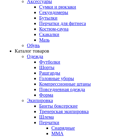
Аксессуары
Сумки и рюкзаки
Секундомеры
Бутылки
Перчатки для фитнеса
Костюм-сауна
Скакалки
Мазь
Обувь
Каталог товаров
Одежда
Футболки
Шорты
Рашгарды
Головные уборы
Компрессионные штаны
Повседневная одежда
Форма
Экипировка
Бинты боксерские
Тренерская экипировка
Шлема
Перчатки
Снарядные
ММА