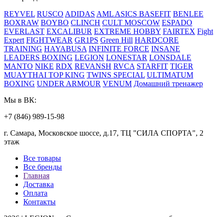
REYVEL
RUSCO
ADIDAS
AML
ASICS
BASEFIT
BENLEE
BOXRAW
BOYBO
CLINCH
CULT MOSCOW
ESPADO
EVERLAST
EXCALIBUR
EXTREME HOBBY
FAIRTEX
Fight
Expert
FIGHTWEAR
GR1PS
Green Hill
HARDCORE
TRAINING
HAYABUSA
INFINITE FORCE
INSANE
LEADERS BOXING
LEGION
LONESTAR
LONSDALE
MANTO
NIKE
RDX
REVANSH
RVCA
STARFIT
TIGER
MUAYTHAI
TOP KING
TWINS SPECIAL
ULTIMATUM
BOXING
UNDER ARMOUR
VENUM
Домашний тренажер
Мы в ВК:
+7 (846) 989-15-98
г. Самара, Московское шоссе, д.17, ТЦ "СИЛА СПОРТА", 2
этаж
Все товары
Все бренды
Главная
Доставка
Оплата
Контакты