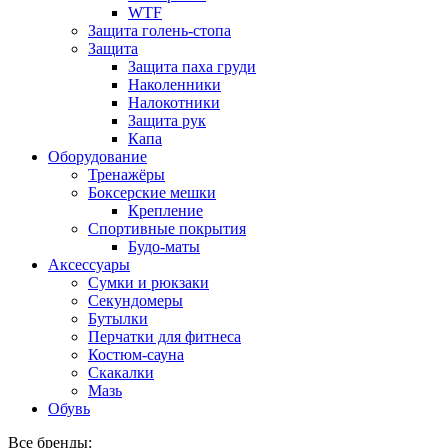
WTF
Защита голень-стопа
Защита
Защита паха груди
Наколенники
Налокотники
Защита рук
Капа
Оборудование
Тренажёры
Боксерские мешки
Крепление
Спортивные покрытия
Будо-маты
Аксессуары
Сумки и рюкзаки
Секундомеры
Бутылки
Перчатки для фитнеса
Костюм-сауна
Скакалки
Мазь
Обувь
Все бренды: