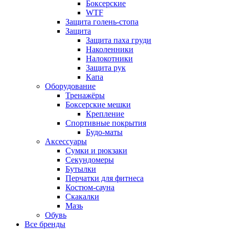
Боксерские
WTF
Защита голень-стопа
Защита
Защита паха груди
Наколенники
Налокотники
Защита рук
Капа
Оборудование
Тренажёры
Боксерские мешки
Крепление
Спортивные покрытия
Будо-маты
Аксессуары
Сумки и рюкзаки
Секундомеры
Бутылки
Перчатки для фитнеса
Костюм-сауна
Скакалки
Мазь
Обувь
Все бренды