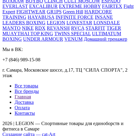
BOXRAW
BOYBO
CLINCH
CULT MOSCOW
ESPADO
EVERLAST
EXCALIBUR
EXTREME HOBBY
FAIRTEX
Fight
Expert
FIGHTWEAR
GR1PS
Green Hill
HARDCORE
TRAINING
HAYABUSA
INFINITE FORCE
INSANE
LEADERS BOXING
LEGION
LONESTAR
LONSDALE
MANTO
NIKE
RDX
REVANSH
RVCA
STARFIT
TIGER
MUAYTHAI
TOP KING
TWINS SPECIAL
ULTIMATUM
BOXING
UNDER ARMOUR
VENUM
Домашний тренажер
Мы в ВК:
+7 (846) 989-15-98
г. Самара, Московское шоссе, д.17, ТЦ "СИЛА СПОРТА", 2
этаж
Все товары
Все бренды
Главная
Доставка
Оплата
Контакты
2026 | LEGION — Спортивные товары для единоборств и
фитнеса в Самаре
Создание сайта —
cat-Art