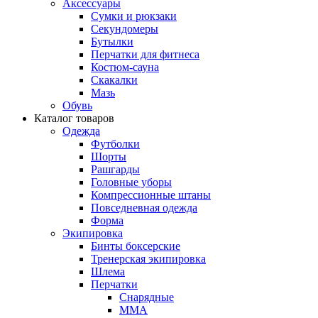
Аксессуары
Сумки и рюкзаки
Секундомеры
Бутылки
Перчатки для фитнеса
Костюм-сауна
Скакалки
Мазь
Обувь
Каталог товаров
Одежда
Футболки
Шорты
Рашгарды
Головные уборы
Компрессионные штаны
Повседневная одежда
Форма
Экипировка
Бинты боксерские
Тренерская экипировка
Шлема
Перчатки
Снарядные
ММА