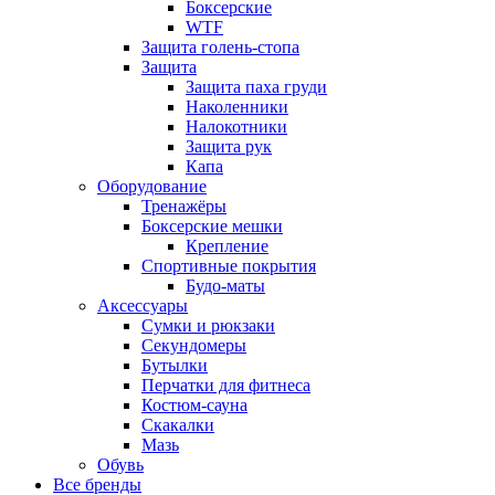
Боксерские
WTF
Защита голень-стопа
Защита
Защита паха груди
Наколенники
Налокотники
Защита рук
Капа
Оборудование
Тренажёры
Боксерские мешки
Крепление
Спортивные покрытия
Будо-маты
Аксессуары
Сумки и рюкзаки
Секундомеры
Бутылки
Перчатки для фитнеса
Костюм-сауна
Скакалки
Мазь
Обувь
Все бренды