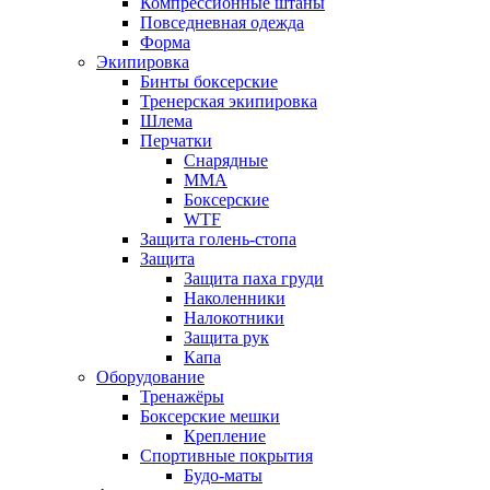
Компрессионные штаны
Повседневная одежда
Форма
Экипировка
Бинты боксерские
Тренерская экипировка
Шлема
Перчатки
Снарядные
ММА
Боксерские
WTF
Защита голень-стопа
Защита
Защита паха груди
Наколенники
Налокотники
Защита рук
Капа
Оборудование
Тренажёры
Боксерские мешки
Крепление
Спортивные покрытия
Будо-маты