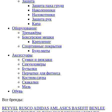
Защита
Защита паха груди
Наколенники
Налокотники
Защита рук
Капа
Оборудование
Тренажёры
Боксерские мешки
Крепление
Спортивные покрытия
Будо-маты
Аксессуары
Сумки и рюкзаки
Секундомеры
Бутылки
Перчатки для фитнеса
Костюм-сауна
Скакалки
Мазь
Обувь
Все бренды:
REYVEL
RUSCO
ADIDAS
AML
ASICS
BASEFIT
BENLEE