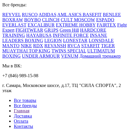
Все бренды:
REYVEL
RUSCO
ADIDAS
AML
ASICS
BASEFIT
BENLEE
BOXRAW
BOYBO
CLINCH
CULT MOSCOW
ESPADO
EVERLAST
EXCALIBUR
EXTREME HOBBY
FAIRTEX
Fight
Expert
FIGHTWEAR
GR1PS
Green Hill
HARDCORE
TRAINING
HAYABUSA
INFINITE FORCE
INSANE
LEADERS BOXING
LEGION
LONESTAR
LONSDALE
MANTO
NIKE
RDX
REVANSH
RVCA
STARFIT
TIGER
MUAYTHAI
TOP KING
TWINS SPECIAL
ULTIMATUM
BOXING
UNDER ARMOUR
VENUM
Домашний тренажер
Мы в ВК:
+7 (846) 989-15-98
г. Самара, Московское шоссе, д.17, ТЦ "СИЛА СПОРТА", 2
этаж
Все товары
Все бренды
Главная
Доставка
Оплата
Контакты