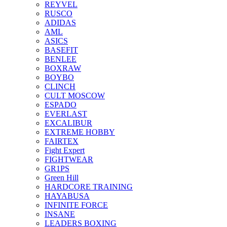
REYVEL
RUSCO
ADIDAS
AML
ASICS
BASEFIT
BENLEE
BOXRAW
BOYBO
CLINCH
CULT MOSCOW
ESPADO
EVERLAST
EXCALIBUR
EXTREME HOBBY
FAIRTEX
Fight Expert
FIGHTWEAR
GR1PS
Green Hill
HARDCORE TRAINING
HAYABUSA
INFINITE FORCE
INSANE
LEADERS BOXING