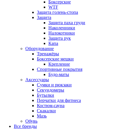
Боксерские
WTF
Защита голень-стопа
Защита
Защита паха груди
Наколенники
Налокотники
Защита рук
Капа
Оборудование
Тренажёры
Боксерские мешки
Крепление
Спортивные покрытия
Будо-маты
Аксессуары
Сумки и рюкзаки
Секундомеры
Бутылки
Перчатки для фитнеса
Костюм-сауна
Скакалки
Мазь
Обувь
Все бренды