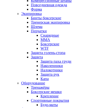
Компрессионные штаны
Повседневная одежда
Форма
Экипировка
Бинты боксерские
Тренерская экипировка
Шлема
Перчатки
Снарядные
ММА
Боксерские
WTF
Защита голень-стопа
Защита
Защита паха груди
Наколенники
Налокотники
Защита рук
Капа
Оборудование
Тренажёры
Боксерские мешки
Крепление
Спортивные покрытия
Будо-маты