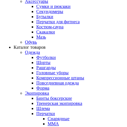
Аксессуары
Сумки и рюкзаки
Секундомеры
Бутылки
Перчатки для фитнеса
Костюм-сауна
Скакалки
Мазь
Обувь
Каталог товаров
Одежда
Футболки
Шорты
Рашгарды
Головные уборы
Компрессионные штаны
Повседневная одежда
Форма
Экипировка
Бинты боксерские
Тренерская экипировка
Шлема
Перчатки
Снарядные
ММА