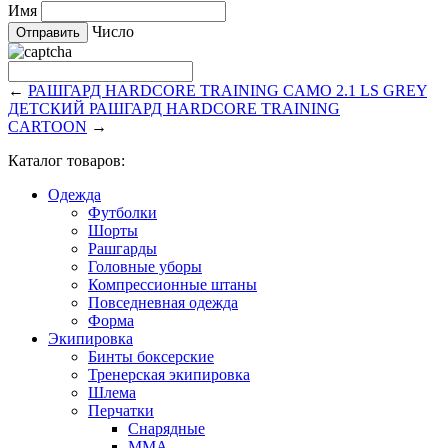
Имя
Число
←
РАШГАРД HARDCORE TRAINING CAMO 2.1 LS GREY
ДЕТСКИЙ РАШГАРД HARDCORE TRAINING
CARTOON
→
Каталог товаров:
Одежда
Футболки
Шорты
Рашгарды
Головные уборы
Компрессионные штаны
Повседневная одежда
Форма
Экипировка
Бинты боксерские
Тренерская экипировка
Шлема
Перчатки
Снарядные
ММА