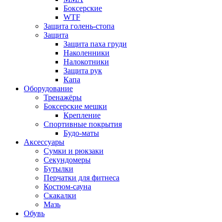
Боксерские
WTF
Защита голень-стопа
Защита
Защита паха груди
Наколенники
Налокотники
Защита рук
Капа
Оборудование
Тренажёры
Боксерские мешки
Крепление
Спортивные покрытия
Будо-маты
Аксессуары
Сумки и рюкзаки
Секундомеры
Бутылки
Перчатки для фитнеса
Костюм-сауна
Скакалки
Мазь
Обувь