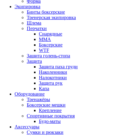
Форма
Экипировка
Бинты боксерские
Тренерская экипировка
Шлема
Перчатки
Снарядные
ММА
Боксерские
WTF
Защита голень-стопа
Защита
Защита паха груди
Наколенники
Налокотники
Защита рук
Капа
Оборудование
Тренажёры
Боксерские мешки
Крепление
Спортивные покрытия
Будо-маты
Аксессуары
Сумки и рюкзаки