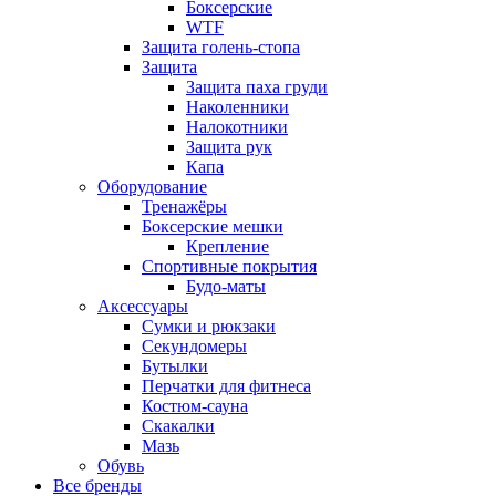
Боксерские
WTF
Защита голень-стопа
Защита
Защита паха груди
Наколенники
Налокотники
Защита рук
Капа
Оборудование
Тренажёры
Боксерские мешки
Крепление
Спортивные покрытия
Будо-маты
Аксессуары
Сумки и рюкзаки
Секундомеры
Бутылки
Перчатки для фитнеса
Костюм-сауна
Скакалки
Мазь
Обувь
Все бренды