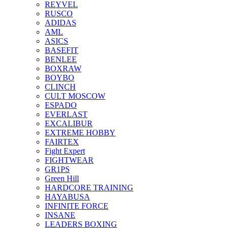
REYVEL
RUSCO
ADIDAS
AML
ASICS
BASEFIT
BENLEE
BOXRAW
BOYBO
CLINCH
CULT MOSCOW
ESPADO
EVERLAST
EXCALIBUR
EXTREME HOBBY
FAIRTEX
Fight Expert
FIGHTWEAR
GR1PS
Green Hill
HARDCORE TRAINING
HAYABUSA
INFINITE FORCE
INSANE
LEADERS BOXING