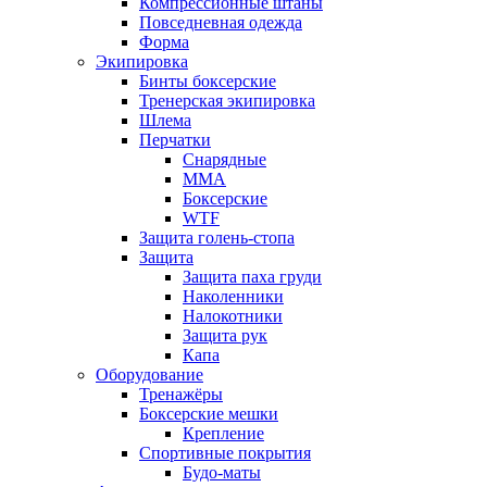
Компрессионные штаны
Повседневная одежда
Форма
Экипировка
Бинты боксерские
Тренерская экипировка
Шлема
Перчатки
Снарядные
ММА
Боксерские
WTF
Защита голень-стопа
Защита
Защита паха груди
Наколенники
Налокотники
Защита рук
Капа
Оборудование
Тренажёры
Боксерские мешки
Крепление
Спортивные покрытия
Будо-маты