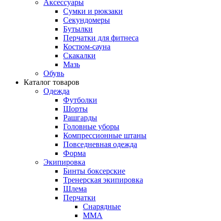
Аксессуары
Сумки и рюкзаки
Секундомеры
Бутылки
Перчатки для фитнеса
Костюм-сауна
Скакалки
Мазь
Обувь
Каталог товаров
Одежда
Футболки
Шорты
Рашгарды
Головные уборы
Компрессионные штаны
Повседневная одежда
Форма
Экипировка
Бинты боксерские
Тренерская экипировка
Шлема
Перчатки
Снарядные
ММА