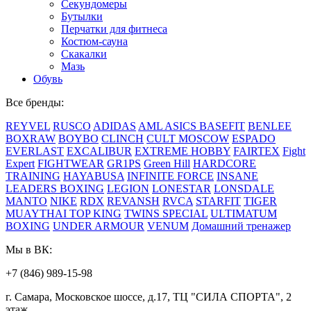
Секундомеры
Бутылки
Перчатки для фитнеса
Костюм-сауна
Скакалки
Мазь
Обувь
Все бренды:
REYVEL
RUSCO
ADIDAS
AML
ASICS
BASEFIT
BENLEE
BOXRAW
BOYBO
CLINCH
CULT MOSCOW
ESPADO
EVERLAST
EXCALIBUR
EXTREME HOBBY
FAIRTEX
Fight
Expert
FIGHTWEAR
GR1PS
Green Hill
HARDCORE
TRAINING
HAYABUSA
INFINITE FORCE
INSANE
LEADERS BOXING
LEGION
LONESTAR
LONSDALE
MANTO
NIKE
RDX
REVANSH
RVCA
STARFIT
TIGER
MUAYTHAI
TOP KING
TWINS SPECIAL
ULTIMATUM
BOXING
UNDER ARMOUR
VENUM
Домашний тренажер
Мы в ВК:
+7 (846) 989-15-98
г. Самара, Московское шоссе, д.17, ТЦ "СИЛА СПОРТА", 2
этаж