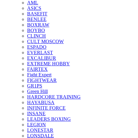
AML
ASICS
BASEFIT
BENLEE
BOXRAW
BOYBO
CLINCH
CULT MOSCOW
ESPADO
EVERLAST
EXCALIBUR
EXTREME HOBBY
FAIRTEX
Fight Expert
FIGHTWEAR
GR1PS
Green Hill
HARDCORE TRAINING
HAYABUSA
INFINITE FORCE
INSANE
LEADERS BOXING
LEGION
LONESTAR
LONSDALE