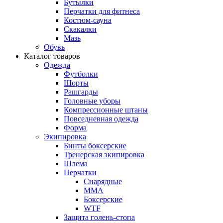
Бутылки
Перчатки для фитнеса
Костюм-сауна
Скакалки
Мазь
Обувь
Каталог товаров
Одежда
Футболки
Шорты
Рашгарды
Головные уборы
Компрессионные штаны
Повседневная одежда
Форма
Экипировка
Бинты боксерские
Тренерская экипировка
Шлема
Перчатки
Снарядные
ММА
Боксерские
WTF
Защита голень-стопа