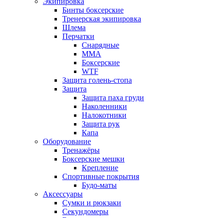
Экипировка
Бинты боксерские
Тренерская экипировка
Шлема
Перчатки
Снарядные
ММА
Боксерские
WTF
Защита голень-стопа
Защита
Защита паха груди
Наколенники
Налокотники
Защита рук
Капа
Оборудование
Тренажёры
Боксерские мешки
Крепление
Спортивные покрытия
Будо-маты
Аксессуары
Сумки и рюкзаки
Секундомеры