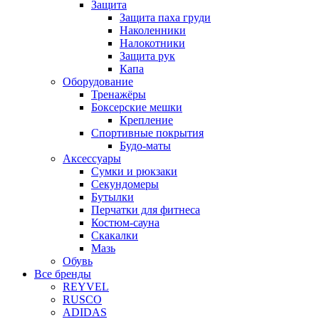
Защита
Защита паха груди
Наколенники
Налокотники
Защита рук
Капа
Оборудование
Тренажёры
Боксерские мешки
Крепление
Спортивные покрытия
Будо-маты
Аксессуары
Сумки и рюкзаки
Секундомеры
Бутылки
Перчатки для фитнеса
Костюм-сауна
Скакалки
Мазь
Обувь
Все бренды
REYVEL
RUSCO
ADIDAS