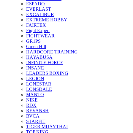
ESPADO
EVERLAST
EXCALIBUR
EXTREME HOBBY
FAIRTEX
Fight Expert
FIGHTWEAR
GR1PS
Green Hill
HARDCORE TRAINING
HAYABUSA
INFINITE FORCE
INSANE
LEADERS BOXING
LEGION
LONESTAR
LONSDALE
MANTO
NIKE
RDX
REVANSH
RVCA
STARFIT
TIGER MUAYTHAI
TOP KING