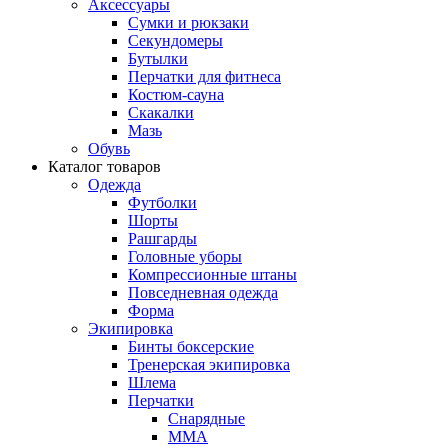
Аксессуары
Сумки и рюкзаки
Секундомеры
Бутылки
Перчатки для фитнеса
Костюм-сауна
Скакалки
Мазь
Обувь
Каталог товаров
Одежда
Футболки
Шорты
Рашгарды
Головные уборы
Компрессионные штаны
Повседневная одежда
Форма
Экипировка
Бинты боксерские
Тренерская экипировка
Шлема
Перчатки
Снарядные
ММА