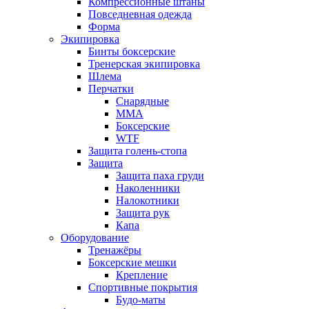
Компрессионные штаны
Повседневная одежда
Форма
Экипировка
Бинты боксерские
Тренерская экипировка
Шлема
Перчатки
Снарядные
ММА
Боксерские
WTF
Защита голень-стопа
Защита
Защита паха груди
Наколенники
Налокотники
Защита рук
Капа
Оборудование
Тренажёры
Боксерские мешки
Крепление
Спортивные покрытия
Будо-маты