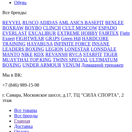
Обувь
Все бренды:
REYVEL
RUSCO
ADIDAS
AML
ASICS
BASEFIT
BENLEE
BOXRAW
BOYBO
CLINCH
CULT MOSCOW
ESPADO
EVERLAST
EXCALIBUR
EXTREME HOBBY
FAIRTEX
Fight
Expert
FIGHTWEAR
GR1PS
Green Hill
HARDCORE
TRAINING
HAYABUSA
INFINITE FORCE
INSANE
LEADERS BOXING
LEGION
LONESTAR
LONSDALE
MANTO
NIKE
RDX
REVANSH
RVCA
STARFIT
TIGER
MUAYTHAI
TOP KING
TWINS SPECIAL
ULTIMATUM
BOXING
UNDER ARMOUR
VENUM
Домашний тренажер
Мы в ВК:
+7 (846) 989-15-98
г. Самара, Московское шоссе, д.17, ТЦ "СИЛА СПОРТА", 2
этаж
Все товары
Все бренды
Главная
Доставка
Оплата