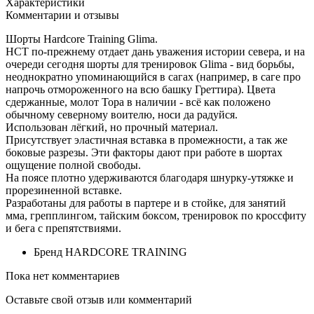
Характеристики
Комментарии и отзывы
Шорты Hardcore Training Glima.
НСТ по-прежнему отдает дань уважения истории севера, и на
очереди сегодня шорты для тренировок Glima - вид борьбы,
неоднократно упоминающийся в сагах (например, в саге про
напрочь отмороженного на всю башку Греттира). Цвета
сдержанные, молот Тора в наличии - всё как положено
обычному северному воителю, носи да радуйся.
Использован лёгкий, но прочный материал.
Присутствует эластичная вставка в промежности, а так же
боковые разрезы. Эти факторы дают при работе в шортах
ощущение полной свободы.
На поясе плотно удерживаются благодаря шнурку-утяжке и
прорезиненной вставке.
Разработаны для работы в партере и в стойке, для занятий
мма, грепплингом, тайским боксом, тренировок по кроссфиту
и бега с препятствиями.
Бренд
HARDCORE TRAINING
Пока нет комментариев
Оставьте свой отзыв или комментарий