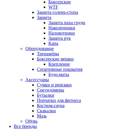
Боксерские
WTF
Защита голень-стопа
Защита
Защита паха груди
Наколенники
Налокотники
Защита рук
Капа
Оборудование
Тренажёры
Боксерские мешки
Крепление
Спортивные покрытия
Будо-маты
Аксессуары
Сумки и рюкзаки
Секундомеры
Бутылки
Перчатки для фитнеса
Костюм-сауна
Скакалки
Мазь
Обувь
Все бренды