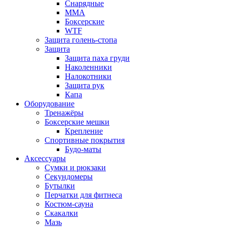
Снарядные
ММА
Боксерские
WTF
Защита голень-стопа
Защита
Защита паха груди
Наколенники
Налокотники
Защита рук
Капа
Оборудование
Тренажёры
Боксерские мешки
Крепление
Спортивные покрытия
Будо-маты
Аксессуары
Сумки и рюкзаки
Секундомеры
Бутылки
Перчатки для фитнеса
Костюм-сауна
Скакалки
Мазь