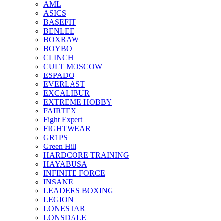
AML
ASICS
BASEFIT
BENLEE
BOXRAW
BOYBO
CLINCH
CULT MOSCOW
ESPADO
EVERLAST
EXCALIBUR
EXTREME HOBBY
FAIRTEX
Fight Expert
FIGHTWEAR
GR1PS
Green Hill
HARDCORE TRAINING
HAYABUSA
INFINITE FORCE
INSANE
LEADERS BOXING
LEGION
LONESTAR
LONSDALE