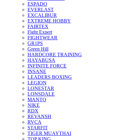
ESPADO
EVERLAST
EXCALIBUR
EXTREME HOBBY
FAIRTEX
Fight Expert
FIGHTWEAR
GR1PS
Green Hill
HARDCORE TRAINING
HAYABUSA
INFINITE FORCE
INSANE
LEADERS BOXING
LEGION
LONESTAR
LONSDALE
MANTO
NIKE
RDX
REVANSH
RVCA
STARFIT
TIGER MUAYTHAI
TOP KING