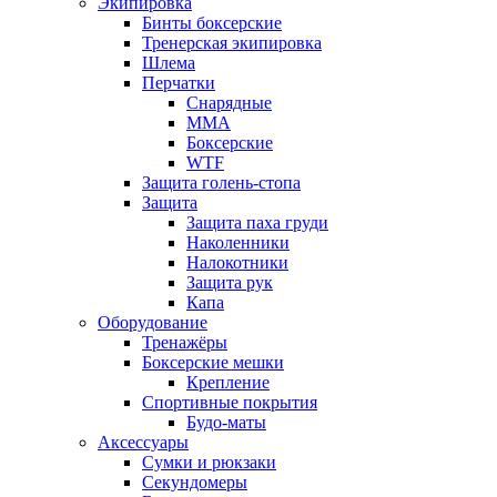
Экипировка
Бинты боксерские
Тренерская экипировка
Шлема
Перчатки
Снарядные
ММА
Боксерские
WTF
Защита голень-стопа
Защита
Защита паха груди
Наколенники
Налокотники
Защита рук
Капа
Оборудование
Тренажёры
Боксерские мешки
Крепление
Спортивные покрытия
Будо-маты
Аксессуары
Сумки и рюкзаки
Секундомеры