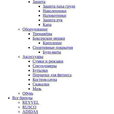
Защита
Защита паха груди
Наколенники
Налокотники
Защита рук
Капа
Оборудование
Тренажёры
Боксерские мешки
Крепление
Спортивные покрытия
Будо-маты
Аксессуары
Сумки и рюкзаки
Секундомеры
Бутылки
Перчатки для фитнеса
Костюм-сауна
Скакалки
Мазь
Обувь
Все бренды
REYVEL
RUSCO
ADIDAS