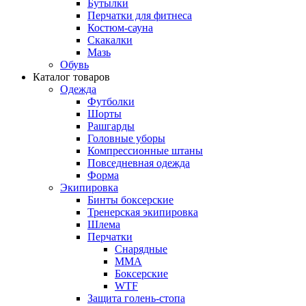
Бутылки
Перчатки для фитнеса
Костюм-сауна
Скакалки
Мазь
Обувь
Каталог товаров
Одежда
Футболки
Шорты
Рашгарды
Головные уборы
Компрессионные штаны
Повседневная одежда
Форма
Экипировка
Бинты боксерские
Тренерская экипировка
Шлема
Перчатки
Снарядные
ММА
Боксерские
WTF
Защита голень-стопа